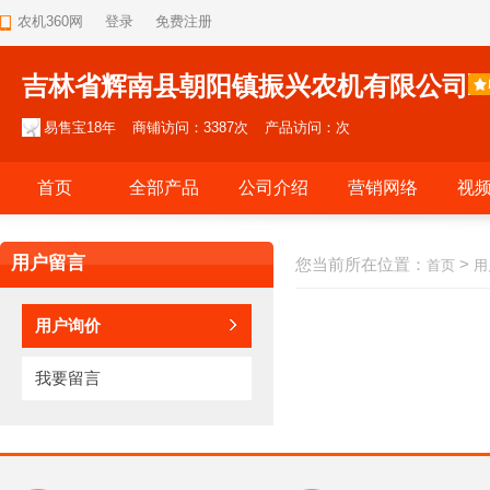
农机360网
登录
免费注册
吉林省辉南县朝阳镇振兴农机有限公司
易售宝18年
商铺访问：3387次
产品访问：次
首页
全部产品
公司介绍
营销网络
视
用户留言
您当前所在位置：
>
首页
用
用户询价
我要留言